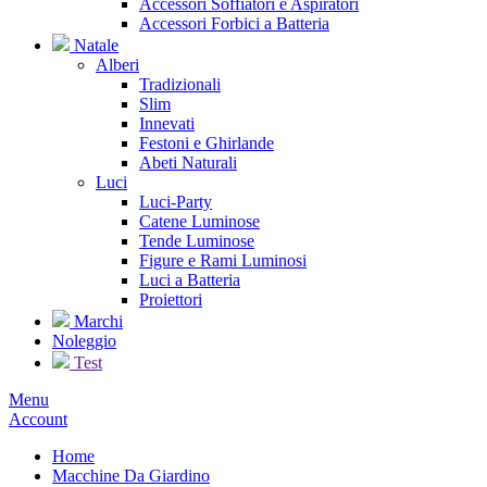
Accessori Soffiatori e Aspiratori
Accessori Forbici a Batteria
Natale
Alberi
Tradizionali
Slim
Innevati
Festoni e Ghirlande
Abeti Naturali
Luci
Luci-Party
Catene Luminose
Tende Luminose
Figure e Rami Luminosi
Luci a Batteria
Proiettori
Marchi
Noleggio
Test
Menu
Account
Home
Macchine Da Giardino