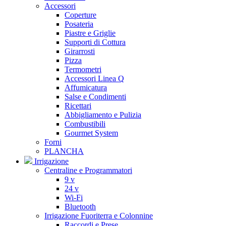
Accessori
Coperture
Posateria
Piastre e Griglie
Supporti di Cottura
Girarrosti
Pizza
Termometri
Accessori Linea Q
Affumicatura
Salse e Condimenti
Ricettari
Abbigliamento e Pulizia
Combustibili
Gourmet System
Forni
PLANCHA
Irrigazione
Centraline e Programmatori
9 v
24 v
Wi-Fi
Bluetooth
Irrigazione Fuoriterra e Colonnine
Raccordi e Prese