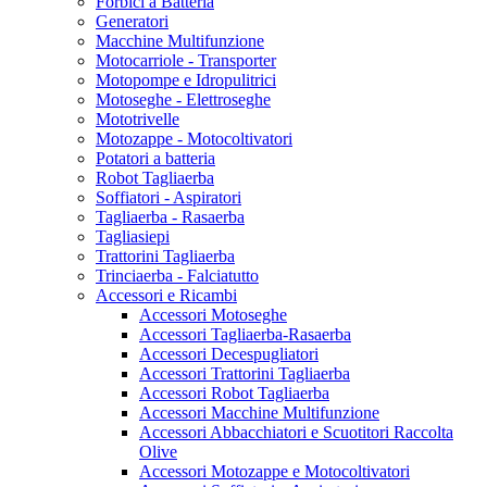
Forbici a Batteria
Generatori
Macchine Multifunzione
Motocarriole - Transporter
Motopompe e Idropulitrici
Motoseghe - Elettroseghe
Mototrivelle
Motozappe - Motocoltivatori
Potatori a batteria
Robot Tagliaerba
Soffiatori - Aspiratori
Tagliaerba - Rasaerba
Tagliasiepi
Trattorini Tagliaerba
Trinciaerba - Falciatutto
Accessori e Ricambi
Accessori Motoseghe
Accessori Tagliaerba-Rasaerba
Accessori Decespugliatori
Accessori Trattorini Tagliaerba
Accessori Robot Tagliaerba
Accessori Macchine Multifunzione
Accessori Abbacchiatori e Scuotitori Raccolta
Olive
Accessori Motozappe e Motocoltivatori