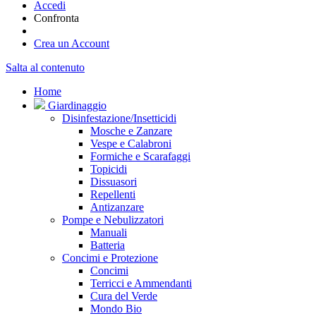
Accedi
Confronta
Crea un Account
Salta al contenuto
Home
Giardinaggio
Disinfestazione/Insetticidi
Mosche e Zanzare
Vespe e Calabroni
Formiche e Scarafaggi
Topicidi
Dissuasori
Repellenti
Antizanzare
Pompe e Nebulizzatori
Manuali
Batteria
Concimi e Protezione
Concimi
Terricci e Ammendanti
Cura del Verde
Mondo Bio