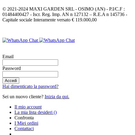
© 2021-2024 MAXI GARDEN SRL - OSIMO (AN) - P.I/C.F :
01484400427 - Iscr. Reg. Imp. AN n 127132 – R.E.A n 145736 -
Capitale sociale Interamente versato € 119.000,00
Email
Password
Accedi
Hai dimenticato la password?
Sei un nuovo cliente?
Inizia da qui.
Il mio account
La mia lista desideri
(
)
Confronta
I Miei ordini
Contattaci