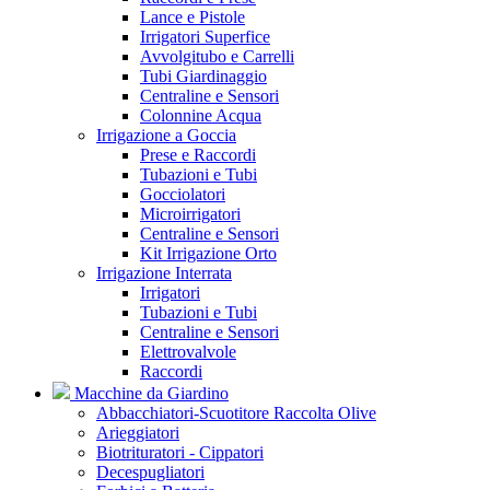
Lance e Pistole
Irrigatori Superfice
Avvolgitubo e Carrelli
Tubi Giardinaggio
Centraline e Sensori
Colonnine Acqua
Irrigazione a Goccia
Prese e Raccordi
Tubazioni e Tubi
Gocciolatori
Microirrigatori
Centraline e Sensori
Kit Irrigazione Orto
Irrigazione Interrata
Irrigatori
Tubazioni e Tubi
Centraline e Sensori
Elettrovalvole
Raccordi
Macchine da Giardino
Abbacchiatori-Scuotitore Raccolta Olive
Arieggiatori
Biotrituratori - Cippatori
Decespugliatori