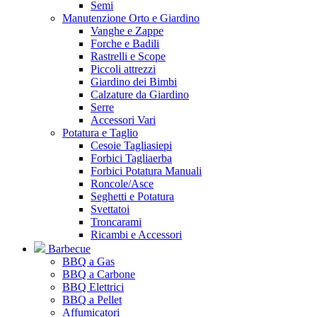
Semi
Manutenzione Orto e Giardino
Vanghe e Zappe
Forche e Badili
Rastrelli e Scope
Piccoli attrezzi
Giardino dei Bimbi
Calzature da Giardino
Serre
Accessori Vari
Potatura e Taglio
Cesoie Tagliasiepi
Forbici Tagliaerba
Forbici Potatura Manuali
Roncole/Asce
Seghetti e Potatura
Svettatoi
Troncarami
Ricambi e Accessori
Barbecue
BBQ a Gas
BBQ a Carbone
BBQ Elettrici
BBQ a Pellet
Affumicatori