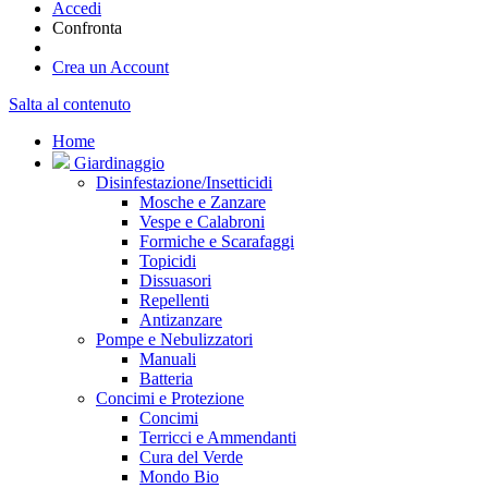
Accedi
Confronta
Crea un Account
Salta al contenuto
Home
Giardinaggio
Disinfestazione/Insetticidi
Mosche e Zanzare
Vespe e Calabroni
Formiche e Scarafaggi
Topicidi
Dissuasori
Repellenti
Antizanzare
Pompe e Nebulizzatori
Manuali
Batteria
Concimi e Protezione
Concimi
Terricci e Ammendanti
Cura del Verde
Mondo Bio