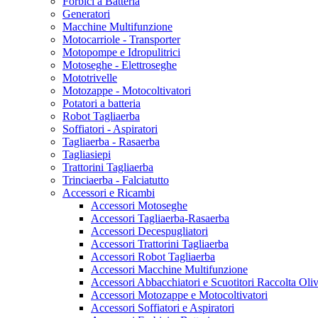
Forbici a Batteria
Generatori
Macchine Multifunzione
Motocarriole - Transporter
Motopompe e Idropulitrici
Motoseghe - Elettroseghe
Mototrivelle
Motozappe - Motocoltivatori
Potatori a batteria
Robot Tagliaerba
Soffiatori - Aspiratori
Tagliaerba - Rasaerba
Tagliasiepi
Trattorini Tagliaerba
Trinciaerba - Falciatutto
Accessori e Ricambi
Accessori Motoseghe
Accessori Tagliaerba-Rasaerba
Accessori Decespugliatori
Accessori Trattorini Tagliaerba
Accessori Robot Tagliaerba
Accessori Macchine Multifunzione
Accessori Abbacchiatori e Scuotitori Raccolta Oli
Accessori Motozappe e Motocoltivatori
Accessori Soffiatori e Aspiratori