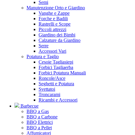
Semi
Manutenzione Orto e Giardino
Vanghe e Zappe
Forche e Badili
Rastrelli e Scope
Piccoli attrezzi
Giardino dei Bimbi
Calzature da Giardino
Serre
Accessori Vari
Potatura e Taglio
Cesoie Tagliasiepi
Forbici Tagliaerba
Forbici Potatura Manuali
Roncole/Asce
Seghetti e Potatura
Svettatoi
Troncarami
Ricambi e Accessori
Barbecue
BBQ a Gas
BBQ a Carbone
BBQ Elettrici
BBQ a Pellet
Affumicatori