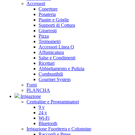
Accessori
Coperture
Posateria
Piastre e Griglie
Supporti di Cottura
Girarrosti
Pizza
Termometri
Accessori Linea Q
Affumicatura
Salse e Condimenti
Ricettari
Abbigliamento e Pulizia
Combustibili
Gourmet System
Forni
PLANCHA
Irrigazione
Centraline e Programmatori
9 v
24 v
Wi-Fi
Bluetooth
Irrigazione Fuoriterra e Colonnine
Raccordi e Prese