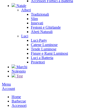
Accessori Forbici a Batteria
Natale
Alberi
Tradizionali
Slim
Innevati
Festoni e Ghirlande
Abeti Naturali
Luci
Luci-Party
Catene Luminose
Tende Luminose
Figure e Rami Luminosi
Luci a Batteria
Proiettori
Marchi
Noleggio
Test
Menu
Account
Home
Barbecue
Accessori