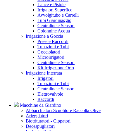
Lance e Pistole
Irrigatori Superfice
Avvolgitubo e Carrelli
Tubi Giardinaggio
Centraline e Sensori
Colonnine Acqua
Irrigazione a Goccia
Prese e Raccordi
Tubazioni e Tubi
Gocciolatori
Microirrigatori
Centraline e Sensori
Kit Irrigazione Orto
Irrigazione Interrata
Irrigatori
Tubazioni e Tubi
Centraline e Sensori
Elettrovalvole
Raccordi
Macchine da Giardino
Abbacchiatori-Scuotitore Raccolta Olive
Arieggiatori
Biotrituratori - Cippatori
Decespugliatori