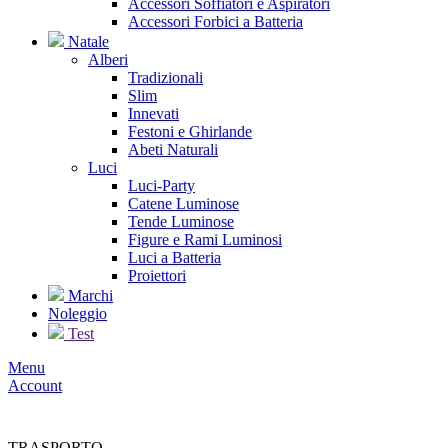
Accessori Soffiatori e Aspiratori
Accessori Forbici a Batteria
Natale
Alberi
Tradizionali
Slim
Innevati
Festoni e Ghirlande
Abeti Naturali
Luci
Luci-Party
Catene Luminose
Tende Luminose
Figure e Rami Luminosi
Luci a Batteria
Proiettori
Marchi
Noleggio
Test
Menu
Account
TRASPORTO