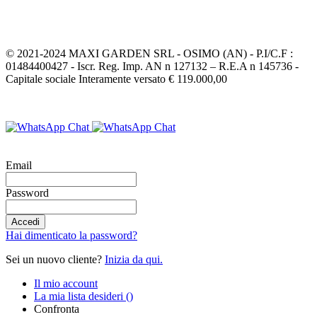
Inviaci un messaggio
© 2021-2024 MAXI GARDEN SRL - OSIMO (AN) - P.I/C.F :
01484400427 - Iscr. Reg. Imp. AN n 127132 – R.E.A n 145736 -
Capitale sociale Interamente versato € 119.000,00
Email
Password
Accedi
Hai dimenticato la password?
Sei un nuovo cliente?
Inizia da qui.
Il mio account
La mia lista desideri
(
)
Confronta