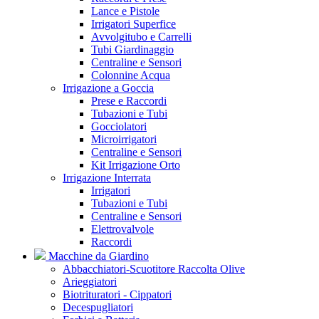
Lance e Pistole
Irrigatori Superfice
Avvolgitubo e Carrelli
Tubi Giardinaggio
Centraline e Sensori
Colonnine Acqua
Irrigazione a Goccia
Prese e Raccordi
Tubazioni e Tubi
Gocciolatori
Microirrigatori
Centraline e Sensori
Kit Irrigazione Orto
Irrigazione Interrata
Irrigatori
Tubazioni e Tubi
Centraline e Sensori
Elettrovalvole
Raccordi
Macchine da Giardino
Abbacchiatori-Scuotitore Raccolta Olive
Arieggiatori
Biotrituratori - Cippatori
Decespugliatori