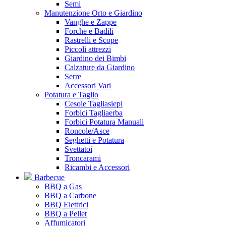
Semi
Manutenzione Orto e Giardino
Vanghe e Zappe
Forche e Badili
Rastrelli e Scope
Piccoli attrezzi
Giardino dei Bimbi
Calzature da Giardino
Serre
Accessori Vari
Potatura e Taglio
Cesoie Tagliasiepi
Forbici Tagliaerba
Forbici Potatura Manuali
Roncole/Asce
Seghetti e Potatura
Svettatoi
Troncarami
Ricambi e Accessori
Barbecue
BBQ a Gas
BBQ a Carbone
BBQ Elettrici
BBQ a Pellet
Affumicatori