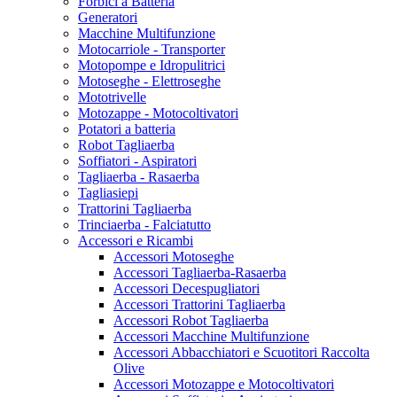
Forbici a Batteria
Generatori
Macchine Multifunzione
Motocarriole - Transporter
Motopompe e Idropulitrici
Motoseghe - Elettroseghe
Mototrivelle
Motozappe - Motocoltivatori
Potatori a batteria
Robot Tagliaerba
Soffiatori - Aspiratori
Tagliaerba - Rasaerba
Tagliasiepi
Trattorini Tagliaerba
Trinciaerba - Falciatutto
Accessori e Ricambi
Accessori Motoseghe
Accessori Tagliaerba-Rasaerba
Accessori Decespugliatori
Accessori Trattorini Tagliaerba
Accessori Robot Tagliaerba
Accessori Macchine Multifunzione
Accessori Abbacchiatori e Scuotitori Raccolta
Olive
Accessori Motozappe e Motocoltivatori