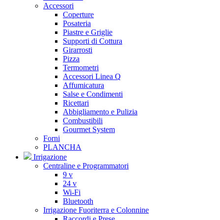
Accessori
Coperture
Posateria
Piastre e Griglie
Supporti di Cottura
Girarrosti
Pizza
Termometri
Accessori Linea Q
Affumicatura
Salse e Condimenti
Ricettari
Abbigliamento e Pulizia
Combustibili
Gourmet System
Forni
PLANCHA
Irrigazione
Centraline e Programmatori
9 v
24 v
Wi-Fi
Bluetooth
Irrigazione Fuoriterra e Colonnine
Raccordi e Prese