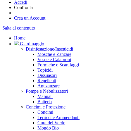
Accedi
Confronta
Crea un Account
Salta al contenuto
Home
Giardinaggio
Disinfestazione/Insetticidi
Mosche e Zanzare
Vespe e Calabroni
Formiche e Scarafaggi
Topicidi
Dissuasori
Repellenti
Antizanzare
Pompe e Nebulizzatori
Manuali
Batteria
Concimi e Protezione
Concimi
Terricci e Ammendanti
Cura del Verde
Mondo Bio