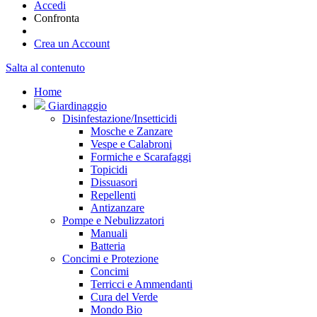
Accedi
Confronta
Crea un Account
Salta al contenuto
Home
Giardinaggio
Disinfestazione/Insetticidi
Mosche e Zanzare
Vespe e Calabroni
Formiche e Scarafaggi
Topicidi
Dissuasori
Repellenti
Antizanzare
Pompe e Nebulizzatori
Manuali
Batteria
Concimi e Protezione
Concimi
Terricci e Ammendanti
Cura del Verde
Mondo Bio