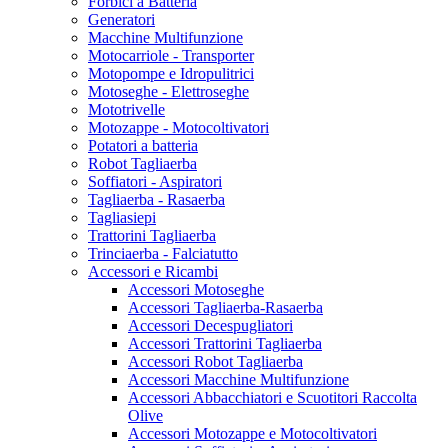
Forbici a Batteria
Generatori
Macchine Multifunzione
Motocarriole - Transporter
Motopompe e Idropulitrici
Motoseghe - Elettroseghe
Mototrivelle
Motozappe - Motocoltivatori
Potatori a batteria
Robot Tagliaerba
Soffiatori - Aspiratori
Tagliaerba - Rasaerba
Tagliasiepi
Trattorini Tagliaerba
Trinciaerba - Falciatutto
Accessori e Ricambi
Accessori Motoseghe
Accessori Tagliaerba-Rasaerba
Accessori Decespugliatori
Accessori Trattorini Tagliaerba
Accessori Robot Tagliaerba
Accessori Macchine Multifunzione
Accessori Abbacchiatori e Scuotitori Raccolta
Olive
Accessori Motozappe e Motocoltivatori