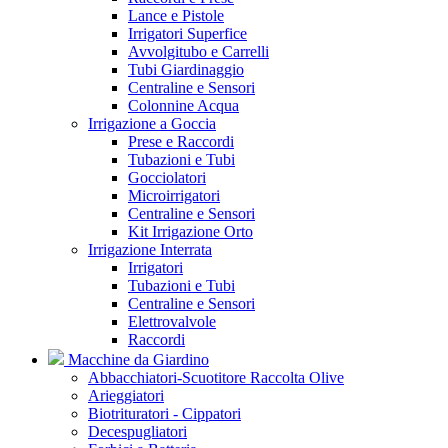
Lance e Pistole
Irrigatori Superfice
Avvolgitubo e Carrelli
Tubi Giardinaggio
Centraline e Sensori
Colonnine Acqua
Irrigazione a Goccia
Prese e Raccordi
Tubazioni e Tubi
Gocciolatori
Microirrigatori
Centraline e Sensori
Kit Irrigazione Orto
Irrigazione Interrata
Irrigatori
Tubazioni e Tubi
Centraline e Sensori
Elettrovalvole
Raccordi
Macchine da Giardino
Abbacchiatori-Scuotitore Raccolta Olive
Arieggiatori
Biotrituratori - Cippatori
Decespugliatori