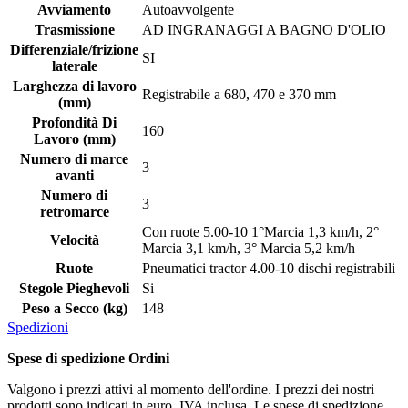
Avviamento
Autoavvolgente
Trasmissione
AD INGRANAGGI A BAGNO D'OLIO
Differenziale/frizione
SI
laterale
Larghezza di lavoro
Registrabile a 680, 470 e 370 mm
(mm)
Profondità Di
160
Lavoro (mm)
Numero di marce
3
avanti
Numero di
3
retromarce
Con ruote 5.00-10 1°Marcia 1,3 km/h, 2°
Velocità
Marcia 3,1 km/h, 3° Marcia 5,2 km/h
Ruote
Pneumatici tractor 4.00-10 dischi registrabili
Stegole Pieghevoli
Si
Peso a Secco (kg)
148
Spedizioni
Spese di spedizione Ordini
Valgono i prezzi attivi al momento dell'ordine. I prezzi dei nostri
prodotti sono indicati in euro, IVA inclusa. Le spese di spedizione