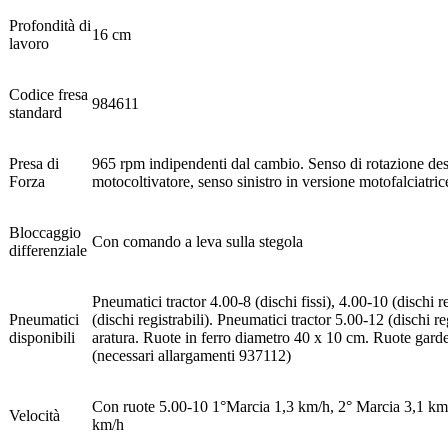
Profondità di
16 cm
lavoro
Codice fresa
984611
standard
Presa di
965 rpm indipendenti dal cambio. Senso di rotazione des
Forza
motocoltivatore, senso sinistro in versione motofalciatric
Bloccaggio
Con comando a leva sulla stegola
differenziale
Pneumatici tractor 4.00-8 (dischi fissi), 4.00-10 (dischi r
Pneumatici
(dischi registrabili). Pneumatici tractor 5.00-12 (dischi reg
disponibili
aratura. Ruote in ferro diametro 40 x 10 cm. Ruote gar
(necessari allargamenti 937112)
Con ruote 5.00-10 1°Marcia 1,3 km/h, 2° Marcia 3,1 km
Velocità
km/h