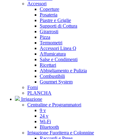
Accessori
Coperture
Posateria
Piastre e Griglie
Supporti di Cottura
Girarrosti
Pizza
Termometri
Accessori Linea Q
Affumicatura
Salse e Condimenti
Ricettari
Abbigliamento e Pulizia
Combustibili
Gourmet System
Forni
PLANCHA
Irrigazione
Centraline e Programmatori
9 v
24 v
Wi-Fi
Bluetooth
Irrigazione Fuoriterra e Colonnine
Raccordi e Prese