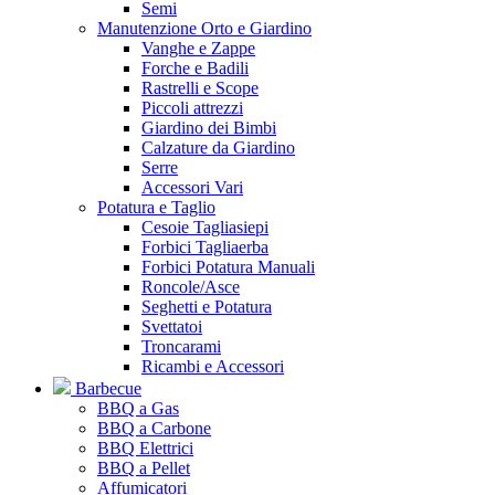
Semi
Manutenzione Orto e Giardino
Vanghe e Zappe
Forche e Badili
Rastrelli e Scope
Piccoli attrezzi
Giardino dei Bimbi
Calzature da Giardino
Serre
Accessori Vari
Potatura e Taglio
Cesoie Tagliasiepi
Forbici Tagliaerba
Forbici Potatura Manuali
Roncole/Asce
Seghetti e Potatura
Svettatoi
Troncarami
Ricambi e Accessori
Barbecue
BBQ a Gas
BBQ a Carbone
BBQ Elettrici
BBQ a Pellet
Affumicatori