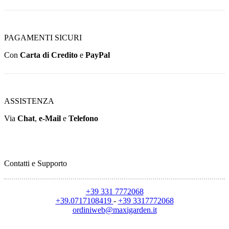
PAGAMENTI SICURI
Con
Carta di Credito
e
PayPal
ASSISTENZA
Via
Chat
,
e-Mail
e
Telefono
Contatti e Supporto
+39 331 7772068
+39.0717108419
-
+39 3317772068
ordiniweb@maxigarden.it