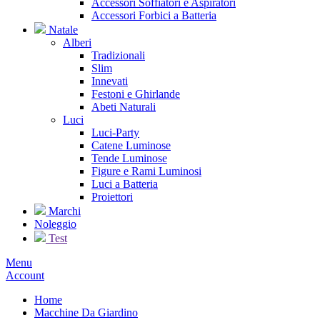
Accessori Soffiatori e Aspiratori
Accessori Forbici a Batteria
Natale
Alberi
Tradizionali
Slim
Innevati
Festoni e Ghirlande
Abeti Naturali
Luci
Luci-Party
Catene Luminose
Tende Luminose
Figure e Rami Luminosi
Luci a Batteria
Proiettori
Marchi
Noleggio
Test
Menu
Account
Home
Macchine Da Giardino