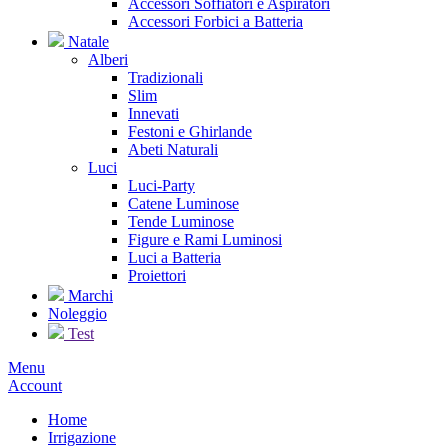
Accessori Soffiatori e Aspiratori
Accessori Forbici a Batteria
Natale
Alberi
Tradizionali
Slim
Innevati
Festoni e Ghirlande
Abeti Naturali
Luci
Luci-Party
Catene Luminose
Tende Luminose
Figure e Rami Luminosi
Luci a Batteria
Proiettori
Marchi
Noleggio
Test
Menu
Account
Home
Irrigazione