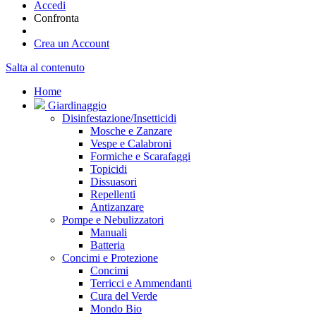
Accedi
Confronta
Crea un Account
Salta al contenuto
Home
Giardinaggio
Disinfestazione/Insetticidi
Mosche e Zanzare
Vespe e Calabroni
Formiche e Scarafaggi
Topicidi
Dissuasori
Repellenti
Antizanzare
Pompe e Nebulizzatori
Manuali
Batteria
Concimi e Protezione
Concimi
Terricci e Ammendanti
Cura del Verde
Mondo Bio