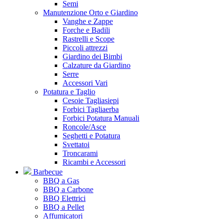
Semi
Manutenzione Orto e Giardino
Vanghe e Zappe
Forche e Badili
Rastrelli e Scope
Piccoli attrezzi
Giardino dei Bimbi
Calzature da Giardino
Serre
Accessori Vari
Potatura e Taglio
Cesoie Tagliasiepi
Forbici Tagliaerba
Forbici Potatura Manuali
Roncole/Asce
Seghetti e Potatura
Svettatoi
Troncarami
Ricambi e Accessori
Barbecue
BBQ a Gas
BBQ a Carbone
BBQ Elettrici
BBQ a Pellet
Affumicatori