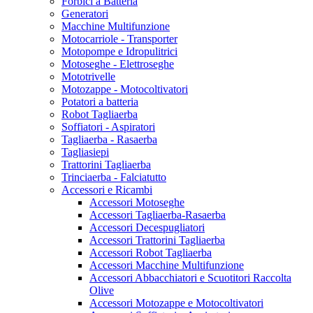
Forbici a Batteria
Generatori
Macchine Multifunzione
Motocarriole - Transporter
Motopompe e Idropulitrici
Motoseghe - Elettroseghe
Mototrivelle
Motozappe - Motocoltivatori
Potatori a batteria
Robot Tagliaerba
Soffiatori - Aspiratori
Tagliaerba - Rasaerba
Tagliasiepi
Trattorini Tagliaerba
Trinciaerba - Falciatutto
Accessori e Ricambi
Accessori Motoseghe
Accessori Tagliaerba-Rasaerba
Accessori Decespugliatori
Accessori Trattorini Tagliaerba
Accessori Robot Tagliaerba
Accessori Macchine Multifunzione
Accessori Abbacchiatori e Scuotitori Raccolta
Olive
Accessori Motozappe e Motocoltivatori