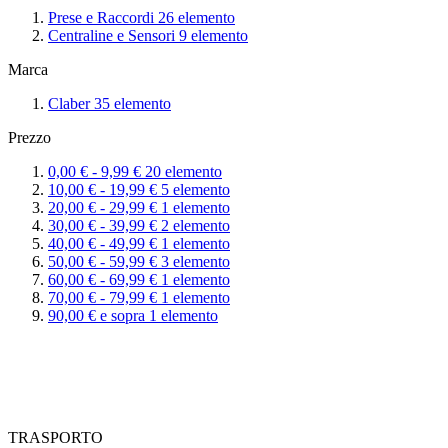
Prese e Raccordi
26
elemento
Centraline e Sensori
9
elemento
Marca
Claber
35
elemento
Prezzo
0,00 €
-
9,99 €
20
elemento
10,00 €
-
19,99 €
5
elemento
20,00 €
-
29,99 €
1
elemento
30,00 €
-
39,99 €
2
elemento
40,00 €
-
49,99 €
1
elemento
50,00 €
-
59,99 €
3
elemento
60,00 €
-
69,99 €
1
elemento
70,00 €
-
79,99 €
1
elemento
90,00 €
e sopra
1
elemento
TRASPORTO