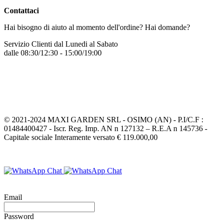
Contattaci
Hai bisogno di aiuto al momento dell'ordine? Hai domande?
Servizio Clienti dal Lunedi al Sabato
dalle 08:30/12:30 - 15:00/19:00
+39 331 7772068
Inviaci un messaggio
© 2021-2024 MAXI GARDEN SRL - OSIMO (AN) - P.I/C.F :
01484400427 - Iscr. Reg. Imp. AN n 127132 – R.E.A n 145736 -
Capitale sociale Interamente versato € 119.000,00
Email
Password