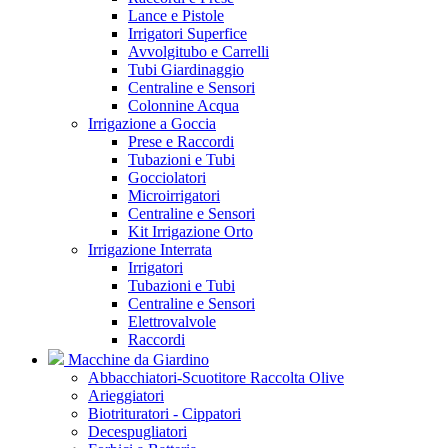
Lance e Pistole
Irrigatori Superfice
Avvolgitubo e Carrelli
Tubi Giardinaggio
Centraline e Sensori
Colonnine Acqua
Irrigazione a Goccia
Prese e Raccordi
Tubazioni e Tubi
Gocciolatori
Microirrigatori
Centraline e Sensori
Kit Irrigazione Orto
Irrigazione Interrata
Irrigatori
Tubazioni e Tubi
Centraline e Sensori
Elettrovalvole
Raccordi
Macchine da Giardino
Abbacchiatori-Scuotitore Raccolta Olive
Arieggiatori
Biotrituratori - Cippatori
Decespugliatori