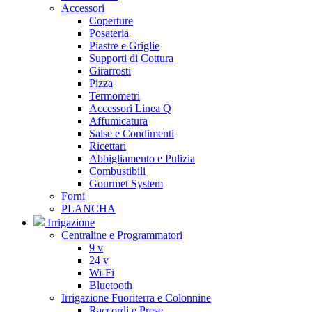
Accessori
Coperture
Posateria
Piastre e Griglie
Supporti di Cottura
Girarrosti
Pizza
Termometri
Accessori Linea Q
Affumicatura
Salse e Condimenti
Ricettari
Abbigliamento e Pulizia
Combustibili
Gourmet System
Forni
PLANCHA
Irrigazione
Centraline e Programmatori
9 v
24 v
Wi-Fi
Bluetooth
Irrigazione Fuoriterra e Colonnine
Raccordi e Prese