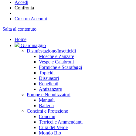
Accedi
Confronta
Crea un Account
Salta al contenuto
Home
Giardinaggio
Disinfestazione/Insetticidi
Mosche e Zanzare
Vespe e Calabroni
Formiche e Scarafaggi
Topicidi
Dissuasori
Repellenti
Antizanzare
Pompe e Nebulizzatori
Manuali
Batteria
Concimi e Protezione
Concimi
Terricci e Ammendanti
Cura del Verde
Mondo Bio