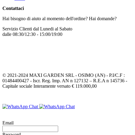
Contattaci
Hai bisogno di aiuto al momento dell'ordine? Hai domande?
Servizio Clienti dal Lunedi al Sabato
dalle 08:30/12:30 - 15:00/19:00
+39 331 7772068
Inviaci un messaggio
© 2021-2024 MAXI GARDEN SRL - OSIMO (AN) - P.I/C.F :
01484400427 - Iscr. Reg. Imp. AN n 127132 – R.E.A n 145736 -
Capitale sociale Interamente versato € 119.000,00
Email
Password