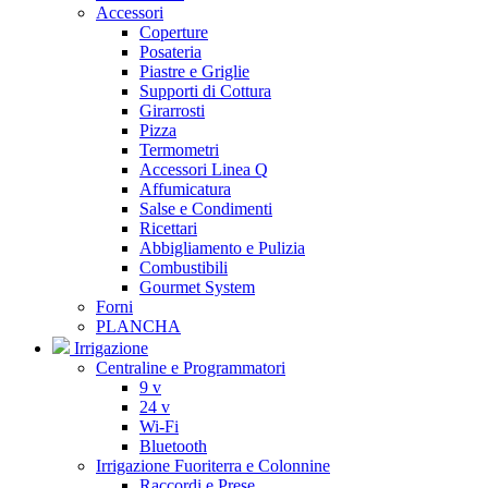
Accessori
Coperture
Posateria
Piastre e Griglie
Supporti di Cottura
Girarrosti
Pizza
Termometri
Accessori Linea Q
Affumicatura
Salse e Condimenti
Ricettari
Abbigliamento e Pulizia
Combustibili
Gourmet System
Forni
PLANCHA
Irrigazione
Centraline e Programmatori
9 v
24 v
Wi-Fi
Bluetooth
Irrigazione Fuoriterra e Colonnine
Raccordi e Prese