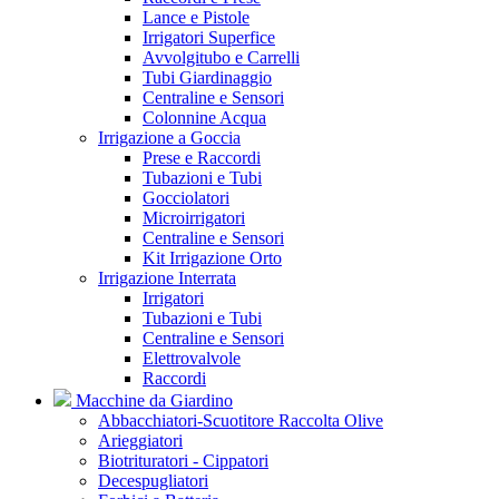
Lance e Pistole
Irrigatori Superfice
Avvolgitubo e Carrelli
Tubi Giardinaggio
Centraline e Sensori
Colonnine Acqua
Irrigazione a Goccia
Prese e Raccordi
Tubazioni e Tubi
Gocciolatori
Microirrigatori
Centraline e Sensori
Kit Irrigazione Orto
Irrigazione Interrata
Irrigatori
Tubazioni e Tubi
Centraline e Sensori
Elettrovalvole
Raccordi
Macchine da Giardino
Abbacchiatori-Scuotitore Raccolta Olive
Arieggiatori
Biotrituratori - Cippatori
Decespugliatori