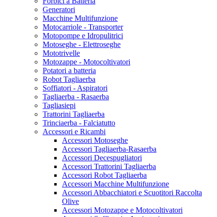
Forbici a Batteria
Generatori
Macchine Multifunzione
Motocarriole - Transporter
Motopompe e Idropulitrici
Motoseghe - Elettroseghe
Mototrivelle
Motozappe - Motocoltivatori
Potatori a batteria
Robot Tagliaerba
Soffiatori - Aspiratori
Tagliaerba - Rasaerba
Tagliasiepi
Trattorini Tagliaerba
Trinciaerba - Falciatutto
Accessori e Ricambi
Accessori Motoseghe
Accessori Tagliaerba-Rasaerba
Accessori Decespugliatori
Accessori Trattorini Tagliaerba
Accessori Robot Tagliaerba
Accessori Macchine Multifunzione
Accessori Abbacchiatori e Scuotitori Raccolta
Olive
Accessori Motozappe e Motocoltivatori