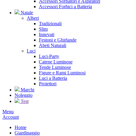
Accessori Soffiatori e Aspiratori
Accessori Forbici a Batteria
Natale
Alberi
Tradizionali
Slim
Innevati
Festoni e Ghirlande
Abeti Naturali
Luci
Luci-Party
Catene Luminose
Tende Luminose
Figure e Rami Luminosi
Luci a Batteria
Proiettori
Marchi
Noleggio
Test
Menu
Account
Home
Giardinaggio