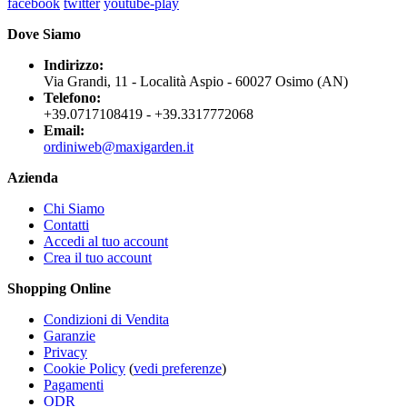
facebook
twitter
youtube-play
Dove Siamo
Indirizzo:
Via Grandi, 11 - Località Aspio - 60027 Osimo (AN)
Telefono:
+39.0717108419 - +39.3317772068
Email:
ordiniweb@maxigarden.it
Azienda
Chi Siamo
Contatti
Accedi al tuo account
Crea il tuo account
Shopping Online
Condizioni di Vendita
Garanzie
Privacy
Cookie Policy
(
vedi preferenze
)
Pagamenti
ODR