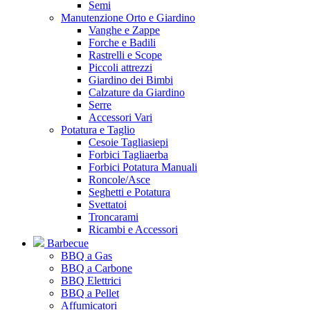
Semi
Manutenzione Orto e Giardino
Vanghe e Zappe
Forche e Badili
Rastrelli e Scope
Piccoli attrezzi
Giardino dei Bimbi
Calzature da Giardino
Serre
Accessori Vari
Potatura e Taglio
Cesoie Tagliasiepi
Forbici Tagliaerba
Forbici Potatura Manuali
Roncole/Asce
Seghetti e Potatura
Svettatoi
Troncarami
Ricambi e Accessori
Barbecue
BBQ a Gas
BBQ a Carbone
BBQ Elettrici
BBQ a Pellet
Affumicatori