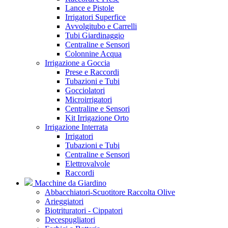
Lance e Pistole
Irrigatori Superfice
Avvolgitubo e Carrelli
Tubi Giardinaggio
Centraline e Sensori
Colonnine Acqua
Irrigazione a Goccia
Prese e Raccordi
Tubazioni e Tubi
Gocciolatori
Microirrigatori
Centraline e Sensori
Kit Irrigazione Orto
Irrigazione Interrata
Irrigatori
Tubazioni e Tubi
Centraline e Sensori
Elettrovalvole
Raccordi
Macchine da Giardino
Abbacchiatori-Scuotitore Raccolta Olive
Arieggiatori
Biotrituratori - Cippatori
Decespugliatori