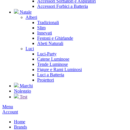
Accessori Soffiatori e Aspiratori
Accessori Forbici a Batteria
Natale
Alberi
Tradizionali
Slim
Innevati
Festoni e Ghirlande
Abeti Naturali
Luci
Luci-Party
Catene Luminose
Tende Luminose
Figure e Rami Luminosi
Luci a Batteria
Proiettori
Marchi
Noleggio
Test
Menu
Account
Home
Brands