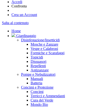
Accedi
Confronta
Crea un Account
Salta al contenuto
Home
Giardinaggio
Disinfestazione/Insetticidi
Mosche e Zanzare
Vespe e Calabroni
Formiche e Scarafaggi
Topicidi
Dissuasori
Repellenti
Antizanzare
Pompe e Nebulizzatori
Manuali
Batteria
Concimi e Protezione
Concimi
Terricci e Ammendanti
Cura del Verde
Mondo Bio