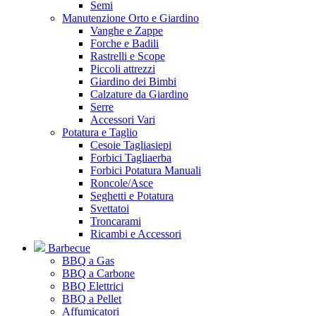
Semi
Manutenzione Orto e Giardino
Vanghe e Zappe
Forche e Badili
Rastrelli e Scope
Piccoli attrezzi
Giardino dei Bimbi
Calzature da Giardino
Serre
Accessori Vari
Potatura e Taglio
Cesoie Tagliasiepi
Forbici Tagliaerba
Forbici Potatura Manuali
Roncole/Asce
Seghetti e Potatura
Svettatoi
Troncarami
Ricambi e Accessori
Barbecue
BBQ a Gas
BBQ a Carbone
BBQ Elettrici
BBQ a Pellet
Affumicatori