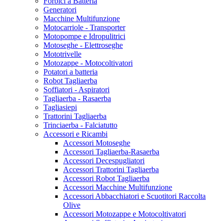
Forbici a Batteria
Generatori
Macchine Multifunzione
Motocarriole - Transporter
Motopompe e Idropulitrici
Motoseghe - Elettroseghe
Mototrivelle
Motozappe - Motocoltivatori
Potatori a batteria
Robot Tagliaerba
Soffiatori - Aspiratori
Tagliaerba - Rasaerba
Tagliasiepi
Trattorini Tagliaerba
Trinciaerba - Falciatutto
Accessori e Ricambi
Accessori Motoseghe
Accessori Tagliaerba-Rasaerba
Accessori Decespugliatori
Accessori Trattorini Tagliaerba
Accessori Robot Tagliaerba
Accessori Macchine Multifunzione
Accessori Abbacchiatori e Scuotitori Raccolta
Olive
Accessori Motozappe e Motocoltivatori