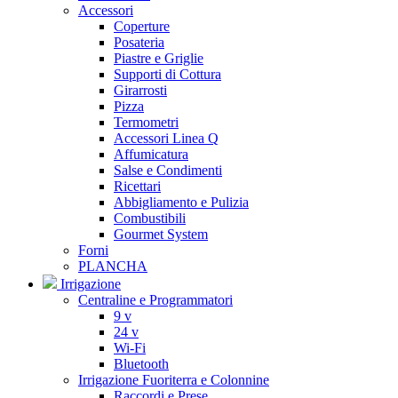
Accessori
Coperture
Posateria
Piastre e Griglie
Supporti di Cottura
Girarrosti
Pizza
Termometri
Accessori Linea Q
Affumicatura
Salse e Condimenti
Ricettari
Abbigliamento e Pulizia
Combustibili
Gourmet System
Forni
PLANCHA
Irrigazione
Centraline e Programmatori
9 v
24 v
Wi-Fi
Bluetooth
Irrigazione Fuoriterra e Colonnine
Raccordi e Prese