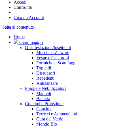
Accedi
Confronta
Crea un Account
Salta al contenuto
Home
Giardinaggio
Disinfestazione/Insetticidi
Mosche e Zanzare
Vespe e Calabroni
Formiche e Scarafaggi
Topicidi
Dissuasori
Repellenti
Antizanzare
Pompe e Nebulizzatori
Manuali
Batteria
Concimi e Protezione
Concimi
Terricci e Ammendanti
Cura del Verde
Mondo Bio