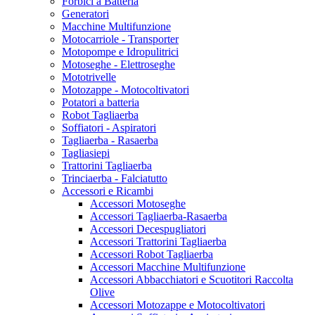
Forbici a Batteria
Generatori
Macchine Multifunzione
Motocarriole - Transporter
Motopompe e Idropulitrici
Motoseghe - Elettroseghe
Mototrivelle
Motozappe - Motocoltivatori
Potatori a batteria
Robot Tagliaerba
Soffiatori - Aspiratori
Tagliaerba - Rasaerba
Tagliasiepi
Trattorini Tagliaerba
Trinciaerba - Falciatutto
Accessori e Ricambi
Accessori Motoseghe
Accessori Tagliaerba-Rasaerba
Accessori Decespugliatori
Accessori Trattorini Tagliaerba
Accessori Robot Tagliaerba
Accessori Macchine Multifunzione
Accessori Abbacchiatori e Scuotitori Raccolta
Olive
Accessori Motozappe e Motocoltivatori