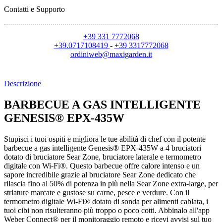
Contatti e Supporto
+39 331 7772068
+39.0717108419
-
+39 3317772068
ordiniweb@maxigarden.it
Descrizione
BARBECUE A GAS INTELLIGENTE
GENESIS® EPX-435W
Stupisci i tuoi ospiti e migliora le tue abilità di chef con il potente
barbecue a gas intelligente Genesis® EPX-435W a 4 bruciatori
dotato di bruciatore Sear Zone, bruciatore laterale e termometro
digitale con Wi-Fi®. Questo barbecue offre calore intenso e un
sapore incredibile grazie al bruciatore Sear Zone dedicato che
rilascia fino al 50% di potenza in più nella Sear Zone extra-large, per
striature marcate e gustose su carne, pesce e verdure. Con il
termometro digitale Wi-Fi® dotato di sonda per alimenti cablata, i
tuoi cibi non risulteranno più troppo o poco cotti. Abbinalo all'app
Weber Connect® per il monitoraggio remoto e ricevi avvisi sul tuo