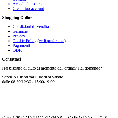
Accedi al tuo account
Crea il tuo account
Shopping Online
Condizioni di Vendita
Garanzie
Privacy
Cookie Policy
(
vedi preferenze
)
Pagamenti
ODR
Contattaci
Hai bisogno di aiuto al momento dell'ordine? Hai domande?
Servizio Clienti dal Lunedi al Sabato
dalle 08:30/12:30 - 15:00/19:00
+39 331 7772068
Inviaci un messaggio
© 2021-2024 MAXI GARDEN SRL - OSIMO (AN) - P.I/C.F :