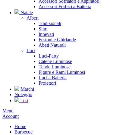
Accessori Soffiatori e Aspiratori
Accessori Forbici a Batteria
Natale
Alberi
Tradizionali
Slim
Innevati
Festoni e Ghirlande
Abeti Naturali
Luci
Luci-Party
Catene Luminose
Tende Luminose
Figure e Rami Luminosi
Luci a Batteria
Proiettori
Marchi
Noleggio
Test
Menu
Account
Home
Barbecue