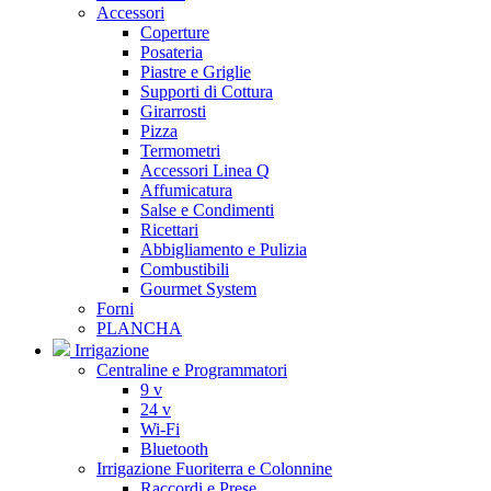
Accessori
Coperture
Posateria
Piastre e Griglie
Supporti di Cottura
Girarrosti
Pizza
Termometri
Accessori Linea Q
Affumicatura
Salse e Condimenti
Ricettari
Abbigliamento e Pulizia
Combustibili
Gourmet System
Forni
PLANCHA
Irrigazione
Centraline e Programmatori
9 v
24 v
Wi-Fi
Bluetooth
Irrigazione Fuoriterra e Colonnine
Raccordi e Prese