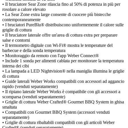
• Il bruciatore Sear Zone rilascia fino al 50% di potenza in più per
rosolare a calore elevato
• La Sear Zone extra large consente di cuocere più bistecche
contemporaneamente
• I bruciatori PureBlu® distribuiscono uniformemente il calore sulle
griglie di cottura
• Il bruciatore laterale offre un'area di cottura extra per preparare
salse e contorni
• Il termometro digitale con Wi-Fi® mostra le temperature del
barbecue e della sonda temperatura
• Monitoraggio da remoto con l'app Weber Connect®
• Include 1 sonda per alimenti cablata per monitorare la temperatura
interna dei cibi
• La lampada a LED Nightvision® nella maniglia illumina le griglie
di cottura
• Guide laterali Weber Works compatibili con accessori ad aggancio
rapido (venduti separatamente)
• Il ripiano laterale Weber Works è compatibile con gli accessori a
scomparsa (venduti separatamente)
• Griglie di cottura Weber Crafted® Gourmet BBQ System in ghisa
smaltata
• Compatibili con Gourmet BBQ System (accessori venduti
separatamente)
• Griglie di cottura ribaltabili compatibili con gli articoli Weber
Crafted® (venduti separatamente)