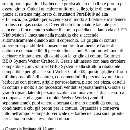
smartphone quando il barbecue è preriscaldato e il cibo è pronto per
essere girato. Ottieni un calore uniforme sulle griglie di cottura
grazie al sistema migliorato di bruciatori PureBlu® ad alta
efficienza, progettato per accendersi in modo affidabile e mantenere
un flusso di gas costante. Divertiti con il bruciatore laterale per
cuocere a fuoco lento o saltare il cibo in padella e la lampada a LED
Nightvision® integrata nella maniglia che si accende
automaticamente quando alzi il coperchio. La griglia di cottura
superiore espandibile ti consente inoltre di aumentare l'area di
cottura e cucinare cibi di piccole dimensioni. Scopri nuovi modi di
cucinare e intrattenere gli ospiti con le griglie di cottura Gourmet
BBQ System Weber Crafted®. Grazie all’inserto con base circolare
compatibile con Gourmet BBQ System e alla struttura ribaltabile
compatibile per gli accessori Weber Crafted®, queste griglie offrono
infinite possibilità di cottura, consentendoti di personalizzare il tuo
barbecue con piastre, griglie per rosolatura, pietre per pizza, cestelli
di cottura e molto altro (accessori venduti separatamente). Grazie ai
grandi ripiani laterali personalizzabili con una varietà di accessori a
scomparsa e ad aggancio rapido Weber Works (venduti
separatamente), puoi tenere a portata di mano utensili da cucina,
condimenti e cibi già pronti per la cottura. Organizza e conserva
tutto nell'ampio scomparto verticale del barbecue, così sarai pronto
per la tua prossima avventura culinaria.
• Garanzia limitata di 12 anni