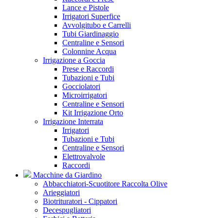
Lance e Pistole
Irrigatori Superfice
Avvolgitubo e Carrelli
Tubi Giardinaggio
Centraline e Sensori
Colonnine Acqua
Irrigazione a Goccia
Prese e Raccordi
Tubazioni e Tubi
Gocciolatori
Microirrigatori
Centraline e Sensori
Kit Irrigazione Orto
Irrigazione Interrata
Irrigatori
Tubazioni e Tubi
Centraline e Sensori
Elettrovalvole
Raccordi
Macchine da Giardino
Abbacchiatori-Scuotitore Raccolta Olive
Arieggiatori
Biotrituratori - Cippatori
Decespugliatori