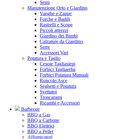
Semi
Manutenzione Orto e Giardino
Vanghe e Zappe
Forche e Badili
Rastrelli e Scope
Piccoli attrezzi
Giardino dei Bimbi
Calzature da Giardino
Serre
Accessori Vari
Potatura e Taglio
Cesoie Tagliasiepi
Forbici Tagliaerba
Forbici Potatura Manuali
Roncole/Asce
Seghetti e Potatura
Svettatoi
Troncarami
Ricambi e Accessori
Barbecue
BBQ a Gas
BBQ a Carbone
BBQ Elettrici
BBQ a Pellet
Affumicatori