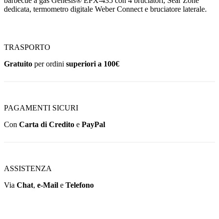
barbecue a gas Genesis® EPX-435 con 4 bruciatori, Sear Zone
dedicata, termometro digitale Weber Connect e bruciatore laterale.
TRASPORTO
Gratuito
per ordini
superiori a 100€
PAGAMENTI SICURI
Con
Carta di Credito
e
PayPal
ASSISTENZA
Via
Chat
,
e-Mail
e
Telefono