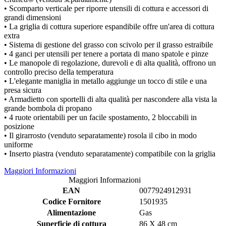
• Scomparto verticale per riporre utensili di cottura e accessori di
grandi dimensioni
• La griglia di cottura superiore espandibile offre un'area di cottura
extra
• Sistema di gestione del grasso con scivolo per il grasso estraibile
• 4 ganci per utensili per tenere a portata di mano spatole e pinze
• Le manopole di regolazione, durevoli e di alta qualità, offrono un
controllo preciso della temperatura
• L'elegante maniglia in metallo aggiunge un tocco di stile e una
presa sicura
• Armadietto con sportelli di alta qualità per nascondere alla vista la
grande bombola di propano
• 4 ruote orientabili per un facile spostamento, 2 bloccabili in
posizione
• Il girarrosto (venduto separatamente) rosola il cibo in modo
uniforme
• Inserto piastra (venduto separatamente) compatibile con la griglia
Maggiori Informazioni
Maggiori Informazioni
EAN
0077924912931
Codice Fornitore
1501935
Alimentazione
Gas
Superficie di cottura
86 X 48 cm