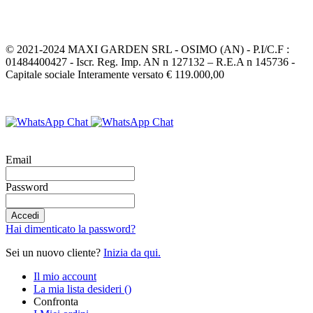
Inviaci un messaggio
© 2021-2024 MAXI GARDEN SRL - OSIMO (AN) - P.I/C.F :
01484400427 - Iscr. Reg. Imp. AN n 127132 – R.E.A n 145736 -
Capitale sociale Interamente versato € 119.000,00
Email
Password
Accedi
Hai dimenticato la password?
Sei un nuovo cliente?
Inizia da qui.
Il mio account
La mia lista desideri
(
)
Confronta