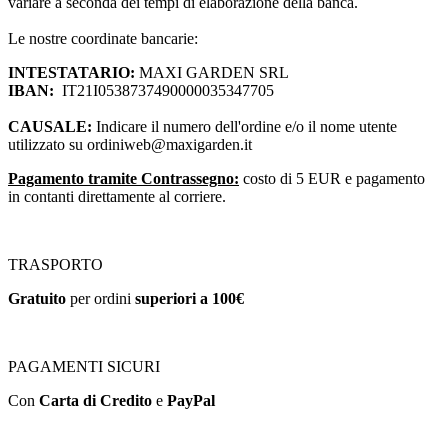
variare a seconda dei tempi di elaborazione della banca.
Le nostre coordinate bancarie:
INTESTATARIO:
MAXI GARDEN SRL
IBAN:
IT21I0538737490000035347705
CAUSALE:
Indicare il numero dell'ordine e/o il nome utente
utilizzato su
ordiniweb@maxigarden.it
Pagamento tramite Contrassegno:
costo di 5 EUR e pagamento
in contanti direttamente al corriere.
TRASPORTO
Gratuito
per ordini
superiori a 100€
PAGAMENTI SICURI
Con
Carta di Credito
e
PayPal