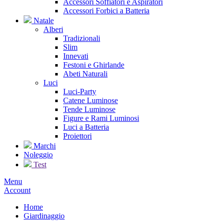
Accessori Soffiatori e Aspiratori
Accessori Forbici a Batteria
Natale
Alberi
Tradizionali
Slim
Innevati
Festoni e Ghirlande
Abeti Naturali
Luci
Luci-Party
Catene Luminose
Tende Luminose
Figure e Rami Luminosi
Luci a Batteria
Proiettori
Marchi
Noleggio
Test
Menu
Account
Home
Giardinaggio