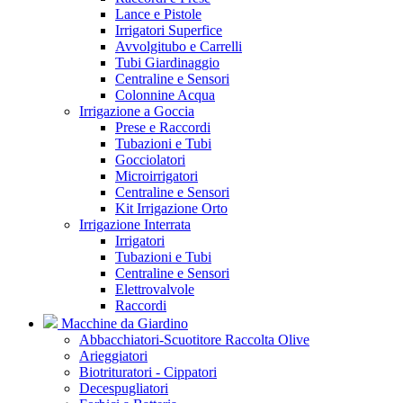
Lance e Pistole
Irrigatori Superfice
Avvolgitubo e Carrelli
Tubi Giardinaggio
Centraline e Sensori
Colonnine Acqua
Irrigazione a Goccia
Prese e Raccordi
Tubazioni e Tubi
Gocciolatori
Microirrigatori
Centraline e Sensori
Kit Irrigazione Orto
Irrigazione Interrata
Irrigatori
Tubazioni e Tubi
Centraline e Sensori
Elettrovalvole
Raccordi
Macchine da Giardino
Abbacchiatori-Scuotitore Raccolta Olive
Arieggiatori
Biotrituratori - Cippatori
Decespugliatori