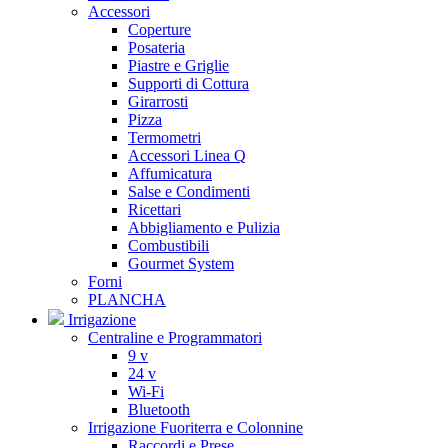
Accessori
Coperture
Posateria
Piastre e Griglie
Supporti di Cottura
Girarrosti
Pizza
Termometri
Accessori Linea Q
Affumicatura
Salse e Condimenti
Ricettari
Abbigliamento e Pulizia
Combustibili
Gourmet System
Forni
PLANCHA
Irrigazione
Centraline e Programmatori
9 v
24 v
Wi-Fi
Bluetooth
Irrigazione Fuoriterra e Colonnine
Raccordi e Prese