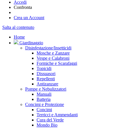
Accedi
Confronta
Crea un Account
Salta al contenuto
Home
Giardinaggio
Disinfestazione/Insetticidi
Mosche e Zanzare
Vespe e Calabroni
Formiche e Scarafaggi
Topicidi
Dissuasori
Repellenti
Antizanzare
Pompe e Nebulizzatori
Manuali
Batteria
Concimi e Protezione
Concimi
Terricci e Ammendanti
Cura del Verde
Mondo Bio