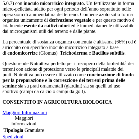
5.0.7) con
inoculo micorrizico integrato
. Un fertilizzante in forma
micro-pellettata adatto per ogni periodo dell’anno soprattutto nelle
operazioni di ammendatura del terreno. Contiene azoto sotto forma
organica unicamente di
derivazione vegetale
e per questo motivo è
totalmente
esente da cattivi odori
ed è immediatamente utilizzabile
dai microrganismi utili del terreno e dalle piante.
La percentuale di sostanza organica contenuta è altissima (66%) ed è
arricchito con specifico inoculo micorrizico integrato a base
di
endomicorrize
(Glomus),
Trichoderma
e
Bacillus subtilis.
Questo rende Nutrattiva perfetto per il recupero della biofertilità dei
terreni con azione di protezione verso le principali malattie dei
prati. Nutrattiva può essere utilizzato come
concimazione di fondo
per la preparazione e la correzzione dei terreni prima delle
semine
sia su prati ornamentali (giardini) sia su quelli ad uso
sportivo (campi da calcio o campi da golf).
CONSENTITO IN AGRICOLTURA BIOLOGICA
Maggiori Informazioni
Maggiori
Informazioni
Tipologia
Granulare
Spedizioni