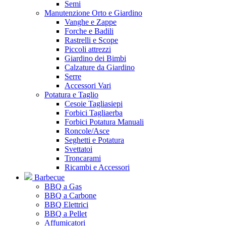
Semi
Manutenzione Orto e Giardino
Vanghe e Zappe
Forche e Badili
Rastrelli e Scope
Piccoli attrezzi
Giardino dei Bimbi
Calzature da Giardino
Serre
Accessori Vari
Potatura e Taglio
Cesoie Tagliasiepi
Forbici Tagliaerba
Forbici Potatura Manuali
Roncole/Asce
Seghetti e Potatura
Svettatoi
Troncarami
Ricambi e Accessori
Barbecue
BBQ a Gas
BBQ a Carbone
BBQ Elettrici
BBQ a Pellet
Affumicatori