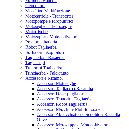
Forbici a Batteria
Generatori
Macchine Multifunzione
Motocarriole - Transporter
Motopompe e Idropulitrici
Motoseghe - Elettroseghe
Mototrivelle
Motozappe - Motocoltivatori
Potatori a batteria
Robot Tagliaerba
Soffiatori - Aspiratori
Tagliaerba - Rasaerba
Tagliasiepi
Trattorini Tagliaerba
Trinciaerba - Falciatutto
Accessori e Ricambi
Accessori Motoseghe
Accessori Tagliaerba-Rasaerba
Accessori Decespugliatori
Accessori Trattorini Tagliaerba
Accessori Robot Tagliaerba
Accessori Macchine Multifunzione
Accessori Abbacchiatori e Scuotitori Raccolta
Olive
Accessori Motozappe e Motocoltivatori