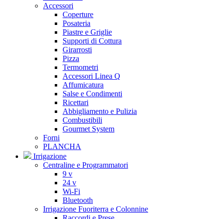
Accessori
Coperture
Posateria
Piastre e Griglie
Supporti di Cottura
Girarrosti
Pizza
Termometri
Accessori Linea Q
Affumicatura
Salse e Condimenti
Ricettari
Abbigliamento e Pulizia
Combustibili
Gourmet System
Forni
PLANCHA
Irrigazione
Centraline e Programmatori
9 v
24 v
Wi-Fi
Bluetooth
Irrigazione Fuoriterra e Colonnine
Raccordi e Prese