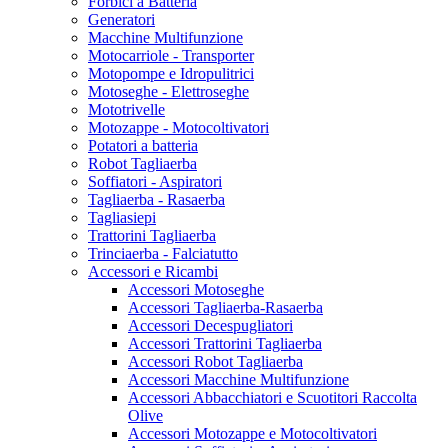
Forbici a Batteria
Generatori
Macchine Multifunzione
Motocarriole - Transporter
Motopompe e Idropulitrici
Motoseghe - Elettroseghe
Mototrivelle
Motozappe - Motocoltivatori
Potatori a batteria
Robot Tagliaerba
Soffiatori - Aspiratori
Tagliaerba - Rasaerba
Tagliasiepi
Trattorini Tagliaerba
Trinciaerba - Falciatutto
Accessori e Ricambi
Accessori Motoseghe
Accessori Tagliaerba-Rasaerba
Accessori Decespugliatori
Accessori Trattorini Tagliaerba
Accessori Robot Tagliaerba
Accessori Macchine Multifunzione
Accessori Abbacchiatori e Scuotitori Raccolta
Olive
Accessori Motozappe e Motocoltivatori