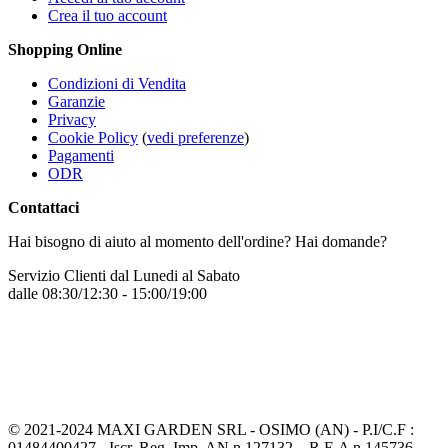
Crea il tuo account
Shopping Online
Condizioni di Vendita
Garanzie
Privacy
Cookie Policy
(
vedi preferenze
)
Pagamenti
ODR
Contattaci
Hai bisogno di aiuto al momento dell'ordine? Hai domande?
Servizio Clienti dal Lunedi al Sabato
dalle 08:30/12:30 - 15:00/19:00
+39 331 7772068
Inviaci un messaggio
© 2021-2024 MAXI GARDEN SRL - OSIMO (AN) - P.I/C.F :
01484400427 - Iscr. Reg. Imp. AN n 127132 – R.E.A n 145736 -