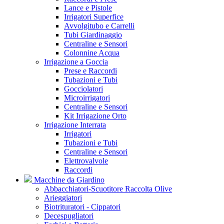
Lance e Pistole
Irrigatori Superfice
Avvolgitubo e Carrelli
Tubi Giardinaggio
Centraline e Sensori
Colonnine Acqua
Irrigazione a Goccia
Prese e Raccordi
Tubazioni e Tubi
Gocciolatori
Microirrigatori
Centraline e Sensori
Kit Irrigazione Orto
Irrigazione Interrata
Irrigatori
Tubazioni e Tubi
Centraline e Sensori
Elettrovalvole
Raccordi
Macchine da Giardino
Abbacchiatori-Scuotitore Raccolta Olive
Arieggiatori
Biotrituratori - Cippatori
Decespugliatori