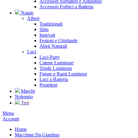
Accessori Soffiatori e Aspiratori
Accessori Forbici a Batteria
Natale
Alberi
Tradizionali
Slim
Innevati
Festoni e Ghirlande
Abeti Naturali
Luci
Luci-Party
Catene Luminose
Tende Luminose
Figure e Rami Luminosi
Luci a Batteria
Proiettori
Marchi
Noleggio
Test
Menu
Account
Home
Macchine Da Giardino