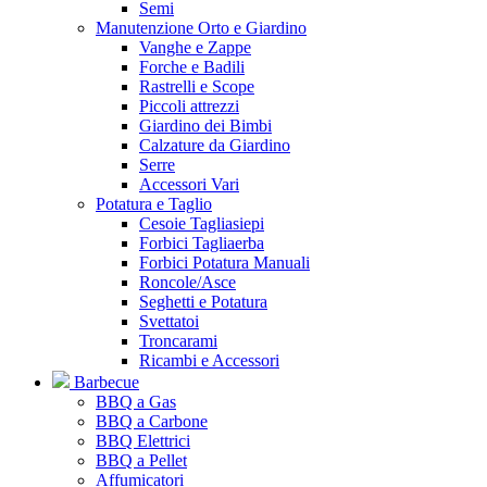
Semi
Manutenzione Orto e Giardino
Vanghe e Zappe
Forche e Badili
Rastrelli e Scope
Piccoli attrezzi
Giardino dei Bimbi
Calzature da Giardino
Serre
Accessori Vari
Potatura e Taglio
Cesoie Tagliasiepi
Forbici Tagliaerba
Forbici Potatura Manuali
Roncole/Asce
Seghetti e Potatura
Svettatoi
Troncarami
Ricambi e Accessori
Barbecue
BBQ a Gas
BBQ a Carbone
BBQ Elettrici
BBQ a Pellet
Affumicatori